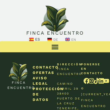
FINCA ENCUENTRO
ES
DE
EN
DIRECCIÓN
PONERSE
CONTACTO
EN
FINCA
OFERTAS
CONTACTO
ENCUENTRO
AVISO
FINCA
LEGAL
CAMINO
ENCUENTRO
PROTECCIÓN
©
CARRIL 39
38400
DE
[CURRENT_YE
PUERTO DE
DATOS
FINCA
LA CRUZ
ENCUENTRO
TENERIFE,