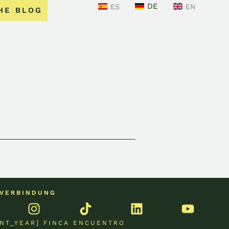
DE
ES
EN
HE BLOG
 VERBINDUNG
NT_YEAR] FINCA ENCUENTRO