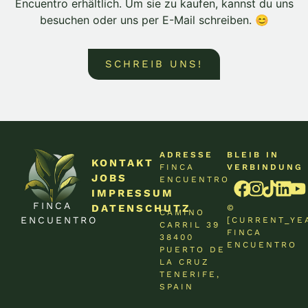
Encuentro erhältlich. Um sie zu kaufen, kannst du uns
besuchen oder uns per E-Mail schreiben. 😊
SCHREIB UNS!
ADRESSE
BLEIB IN
KONTAKT
FINCA
VERBINDUNG
JOBS
ENCUENTRO
IMPRESSUM
FINCA
DATENSCHUTZ
©
CAMINO
ENCUENTRO
[CURRENT_YE
CARRIL 39
FINCA
38400
ENCUENTRO
PUERTO DE
LA CRUZ
TENERIFE,
SPAIN