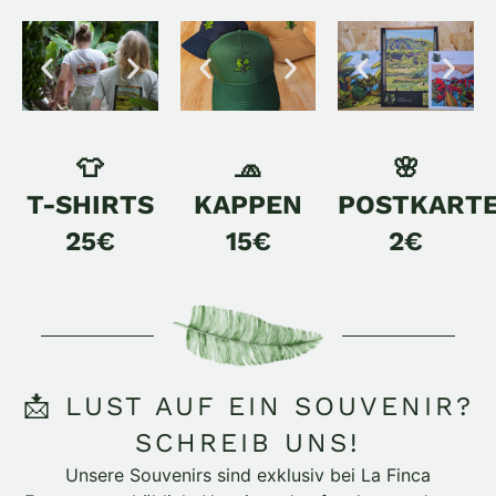
👕
🧢
🌸
T-SHIRTS
KAPPEN
POSTKART
25€
15€
2€
📩 LUST AUF EIN SOUVENIR?
SCHREIB UNS!
Unsere Souvenirs sind exklusiv bei La Finca